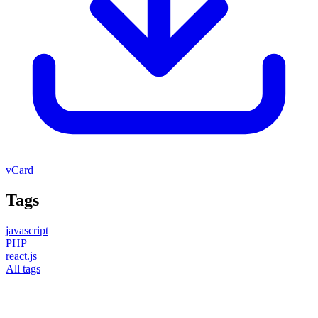
vCard
Tags
javascript
PHP
react.js
All tags