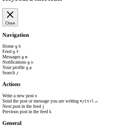
Close
Navigation
Home
g
h
Feed
g
f
Messages
g
m
Notifications
g
n
Your profile
g
p
Search
/
Actions
Write a new post
n
Send the post or message you are writing
⌘/Ctrl
↵
Next post in the feed
j
Previous post in the feed
k
General