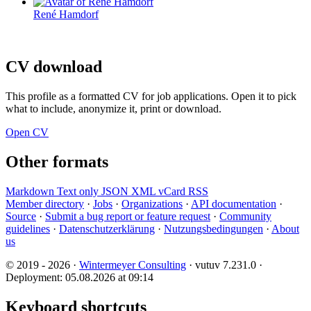
René Hamdorf
CV download
This profile as a formatted CV for job applications. Open it to pick
what to include, anonymize it, print or download.
Open CV
Other formats
Markdown
Text only
JSON
XML
vCard
RSS
Member directory
·
Jobs
·
Organizations
·
API documentation
·
Source
·
Submit a bug report or feature request
·
Community
guidelines
·
Datenschutzerklärung
·
Nutzungsbedingungen
·
About
us
© 2019 - 2026 ·
Wintermeyer Consulting
· vutuv 7.231.0
·
Deployment: 05.08.2026 at 09:14
Keyboard shortcuts