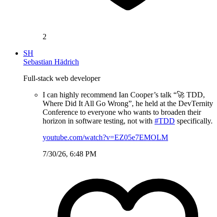
2
SH
Sebastian Hädrich
Full-stack web developer
I can highly recommend Ian Cooper’s talk “🚀 TDD,
Where Did It All Go Wrong”, he held at the DevTernity
Conference to everyone who wants to broaden their
horizon in software testing, not with
#TDD
specifically.
youtube.com/watch?v=EZ05e7EMOLM
7/30/26, 6:48 PM