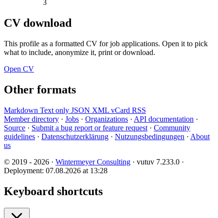
3
CV download
This profile as a formatted CV for job applications. Open it to pick
what to include, anonymize it, print or download.
Open CV
Other formats
Markdown
Text only
JSON
XML
vCard
RSS
Member directory
·
Jobs
·
Organizations
·
API documentation
·
Source
·
Submit a bug report or feature request
·
Community
guidelines
·
Datenschutzerklärung
·
Nutzungsbedingungen
·
About
us
© 2019 - 2026 ·
Wintermeyer Consulting
· vutuv 7.233.0
·
Deployment: 07.08.2026 at 13:28
Keyboard shortcuts