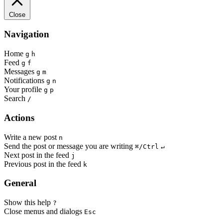
Close
Navigation
Home
g
h
Feed
g
f
Messages
g
m
Notifications
g
n
Your profile
g
p
Search
/
Actions
Write a new post
n
Send the post or message you are writing
⌘/Ctrl
↵
Next post in the feed
j
Previous post in the feed
k
General
Show this help
?
Close menus and dialogs
Esc