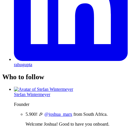
rahugupta
Who to follow
Stefan Wintermeyer
Founder
5.900! 🎉
@joshua_marx
from South Africa.
Welcome Joshua! Good to have you onboard.