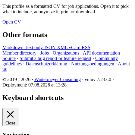
This profile as a formatted CV for job applications. Open it to pick
what to include, anonymize it, print or download.
Open CV
Other formats
Markdown
Text only
JSON
XML
vCard
RSS
Member directory
·
Jobs
·
Organizations
·
API documentation
·
Source
·
Submit a bug report or feature request
·
Community
guidelines
·
Datenschutzerklärung
·
Nutzungsbedingungen
·
About
us
© 2019 - 2026 ·
Wintermeyer Consulting
· vutuv 7.233.0
·
Deployment: 07.08.2026 at 13:28
Keyboard shortcuts
Close
Navigation