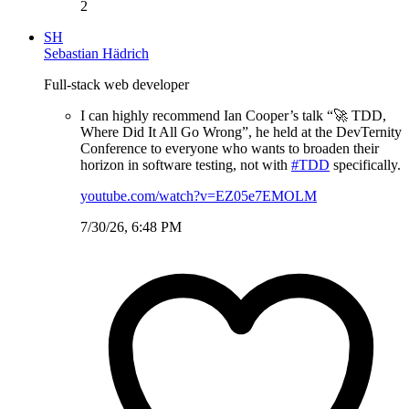
2
SH
Sebastian Hädrich
Full-stack web developer
I can highly recommend Ian Cooper’s talk “🚀 TDD,
Where Did It All Go Wrong”, he held at the DevTernity
Conference to everyone who wants to broaden their
horizon in software testing, not with
#TDD
specifically.
youtube.com/watch?v=EZ05e7EMOLM
7/30/26, 6:48 PM