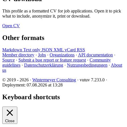
This profile as a formatted CV for job applications. Open it to pick
what to include, anonymize it, print or download.
Open CV
Other formats
Markdown
Text only
JSON
XML
vCard
RSS
Member directory
·
Jobs
·
Organizations
·
API documentation
·
Source
·
Submit a bug report or feature request
·
Community
guidelines
·
Datenschutzerklärung
·
Nutzungsbedingungen
·
About
us
© 2019 - 2026 ·
Wintermeyer Consulting
· vutuv 7.233.0
·
Deployment: 07.08.2026 at 13:28
Keyboard shortcuts
Close