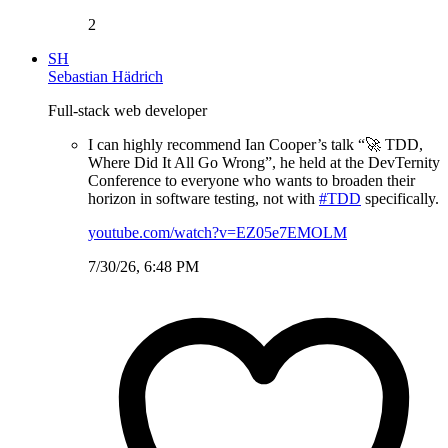
2
SH
Sebastian Hädrich
Full-stack web developer
I can highly recommend Ian Cooper’s talk “🚀 TDD,
Where Did It All Go Wrong”, he held at the DevTernity
Conference to everyone who wants to broaden their
horizon in software testing, not with
#TDD
specifically.
youtube.com/watch?v=EZ05e7EMOLM
7/30/26, 6:48 PM