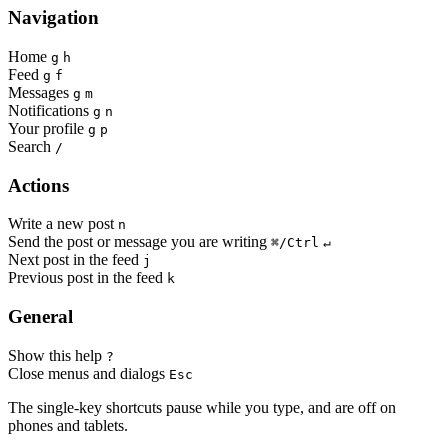
Navigation
Home
g
h
Feed
g
f
Messages
g
m
Notifications
g
n
Your profile
g
p
Search
/
Actions
Write a new post
n
Send the post or message you are writing
⌘/Ctrl
↵
Next post in the feed
j
Previous post in the feed
k
General
Show this help
?
Close menus and dialogs
Esc
The single-key shortcuts pause while you type, and are off on
phones and tablets.