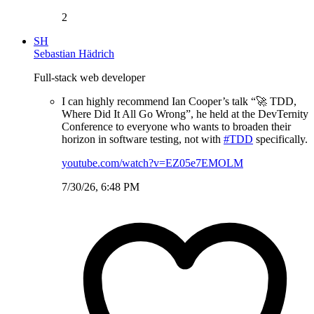
2
SH
Sebastian Hädrich
Full-stack web developer
I can highly recommend Ian Cooper’s talk “🚀 TDD,
Where Did It All Go Wrong”, he held at the DevTernity
Conference to everyone who wants to broaden their
horizon in software testing, not with
#TDD
specifically.
youtube.com/watch?v=EZ05e7EMOLM
7/30/26, 6:48 PM