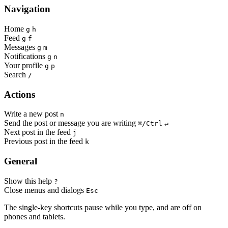
Navigation
Home
g
h
Feed
g
f
Messages
g
m
Notifications
g
n
Your profile
g
p
Search
/
Actions
Write a new post
n
Send the post or message you are writing
⌘/Ctrl
↵
Next post in the feed
j
Previous post in the feed
k
General
Show this help
?
Close menus and dialogs
Esc
The single-key shortcuts pause while you type, and are off on
phones and tablets.