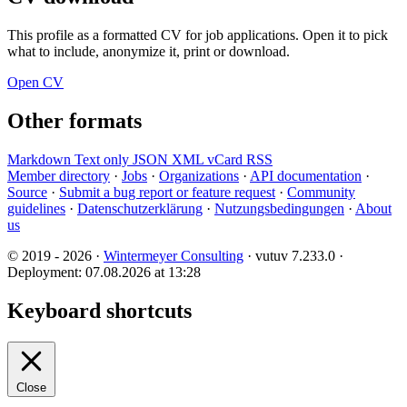
This profile as a formatted CV for job applications. Open it to pick
what to include, anonymize it, print or download.
Open CV
Other formats
Markdown
Text only
JSON
XML
vCard
RSS
Member directory
·
Jobs
·
Organizations
·
API documentation
·
Source
·
Submit a bug report or feature request
·
Community
guidelines
·
Datenschutzerklärung
·
Nutzungsbedingungen
·
About
us
© 2019 - 2026 ·
Wintermeyer Consulting
· vutuv 7.233.0
·
Deployment: 07.08.2026 at 13:28
Keyboard shortcuts
Close