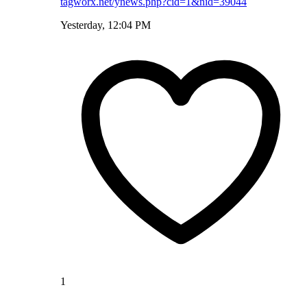
tagworx.net/ynews.php?cid=1&nid=39044
Yesterday, 12:04 PM
1