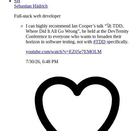
SH
Sebastian Hädrich
Full-stack web developer
I can highly recommend Ian Cooper’s talk “🚀 TDD,
Where Did It All Go Wrong”, he held at the DevTernity
Conference to everyone who wants to broaden their
horizon in software testing, not with
#TDD
specifically.
youtube.com/watch?v=EZ05e7EMOLM
7/30/26, 6:48 PM