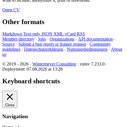
what to include, anonymize it, print or download.
Open CV
Other formats
Markdown
Text only
JSON
XML
vCard
RSS
Member directory
·
Jobs
·
Organizations
·
API documentation
·
Source
·
Submit a bug report or feature request
·
Community
guidelines
·
Datenschutzerklärung
·
Nutzungsbedingungen
·
About
us
© 2019 - 2026 ·
Wintermeyer Consulting
· vutuv 7.233.0
·
Deployment: 07.08.2026 at 13:28
Keyboard shortcuts
Close
Navigation