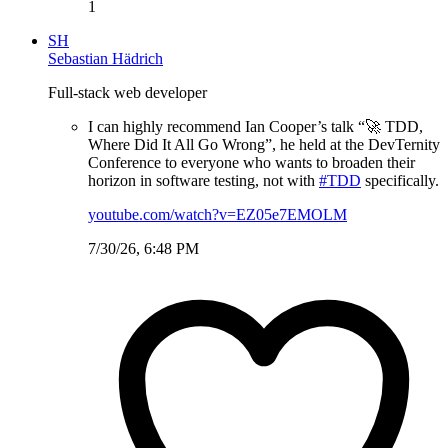
1
SH
Sebastian Hädrich
Full-stack web developer
I can highly recommend Ian Cooper’s talk “🚀 TDD,
Where Did It All Go Wrong”, he held at the DevTernity
Conference to everyone who wants to broaden their
horizon in software testing, not with
#TDD
specifically.
youtube.com/watch?v=EZ05e7EMOLM
7/30/26, 6:48 PM