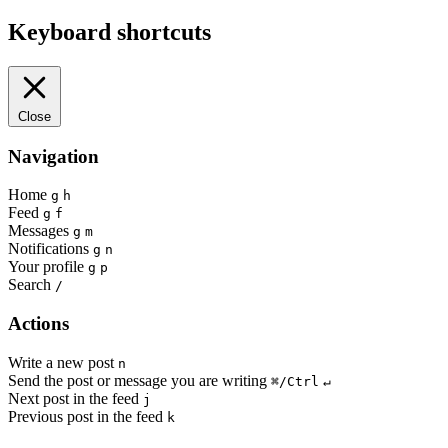
Keyboard shortcuts
Close
Navigation
Home
g
h
Feed
g
f
Messages
g
m
Notifications
g
n
Your profile
g
p
Search
/
Actions
Write a new post
n
Send the post or message you are writing
⌘/Ctrl
↵
Next post in the feed
j
Previous post in the feed
k