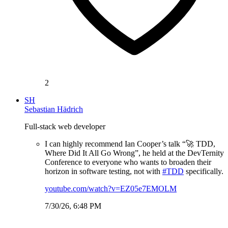
2
SH
Sebastian Hädrich
Full-stack web developer
I can highly recommend Ian Cooper’s talk “🚀 TDD,
Where Did It All Go Wrong”, he held at the DevTernity
Conference to everyone who wants to broaden their
horizon in software testing, not with
#TDD
specifically.
youtube.com/watch?v=EZ05e7EMOLM
7/30/26, 6:48 PM