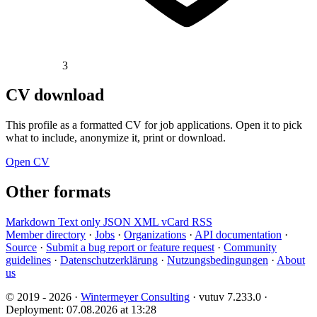
3
CV download
This profile as a formatted CV for job applications. Open it to pick
what to include, anonymize it, print or download.
Open CV
Other formats
Markdown
Text only
JSON
XML
vCard
RSS
Member directory
·
Jobs
·
Organizations
·
API documentation
·
Source
·
Submit a bug report or feature request
·
Community
guidelines
·
Datenschutzerklärung
·
Nutzungsbedingungen
·
About
us
© 2019 - 2026 ·
Wintermeyer Consulting
· vutuv 7.233.0
·
Deployment: 07.08.2026 at 13:28