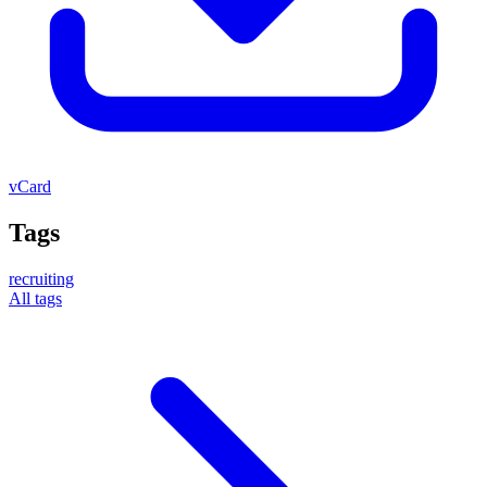
vCard
Tags
recruiting
All tags