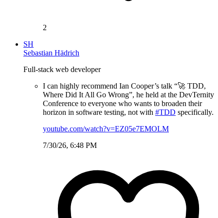
2
SH
Sebastian Hädrich
Full-stack web developer
I can highly recommend Ian Cooper’s talk “🚀 TDD,
Where Did It All Go Wrong”, he held at the DevTernity
Conference to everyone who wants to broaden their
horizon in software testing, not with
#TDD
specifically.
youtube.com/watch?v=EZ05e7EMOLM
7/30/26, 6:48 PM