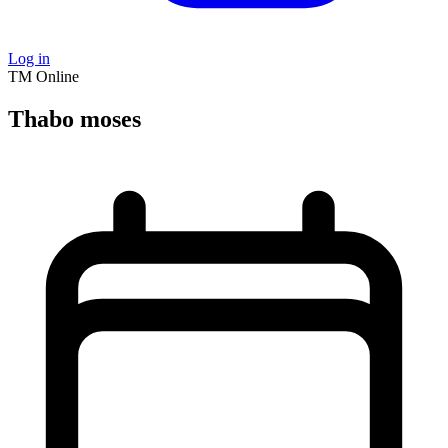
Log in
TM
Online
Thabo moses