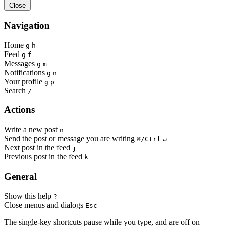
Close
Navigation
Home
g
h
Feed
g
f
Messages
g
m
Notifications
g
n
Your profile
g
p
Search
/
Actions
Write a new post
n
Send the post or message you are writing
⌘/Ctrl
↵
Next post in the feed
j
Previous post in the feed
k
General
Show this help
?
Close menus and dialogs
Esc
The single-key shortcuts pause while you type, and are off on