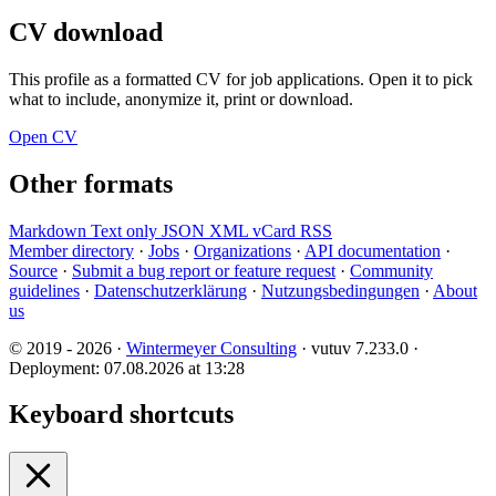
CV download
This profile as a formatted CV for job applications. Open it to pick
what to include, anonymize it, print or download.
Open CV
Other formats
Markdown
Text only
JSON
XML
vCard
RSS
Member directory
·
Jobs
·
Organizations
·
API documentation
·
Source
·
Submit a bug report or feature request
·
Community
guidelines
·
Datenschutzerklärung
·
Nutzungsbedingungen
·
About
us
© 2019 - 2026 ·
Wintermeyer Consulting
· vutuv 7.233.0
·
Deployment: 07.08.2026 at 13:28
Keyboard shortcuts