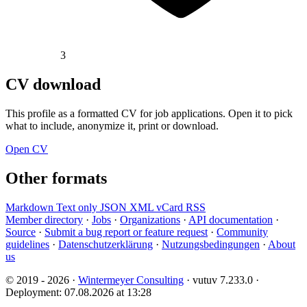
3
CV download
This profile as a formatted CV for job applications. Open it to pick
what to include, anonymize it, print or download.
Open CV
Other formats
Markdown
Text only
JSON
XML
vCard
RSS
Member directory
·
Jobs
·
Organizations
·
API documentation
·
Source
·
Submit a bug report or feature request
·
Community
guidelines
·
Datenschutzerklärung
·
Nutzungsbedingungen
·
About
us
© 2019 - 2026 ·
Wintermeyer Consulting
· vutuv 7.233.0
·
Deployment: 07.08.2026 at 13:28