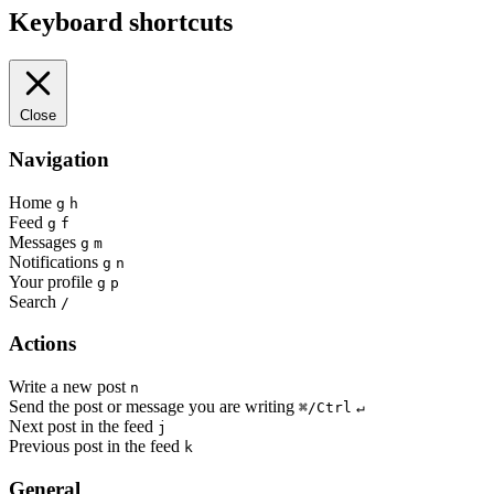
Keyboard shortcuts
Close
Navigation
Home
g
h
Feed
g
f
Messages
g
m
Notifications
g
n
Your profile
g
p
Search
/
Actions
Write a new post
n
Send the post or message you are writing
⌘/Ctrl
↵
Next post in the feed
j
Previous post in the feed
k
General