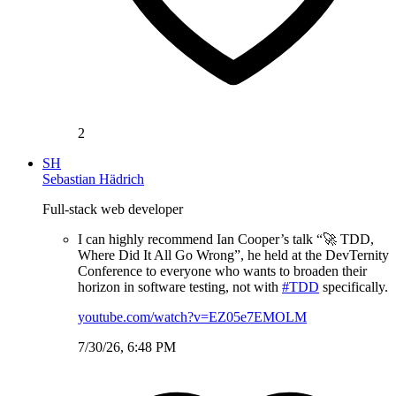
2
SH
Sebastian Hädrich
Full-stack web developer
I can highly recommend Ian Cooper’s talk “🚀 TDD,
Where Did It All Go Wrong”, he held at the DevTernity
Conference to everyone who wants to broaden their
horizon in software testing, not with
#TDD
specifically.
youtube.com/watch?v=EZ05e7EMOLM
7/30/26, 6:48 PM