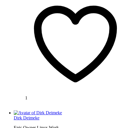
1
Dirk Deimeke
Epic Owner Linux Work...