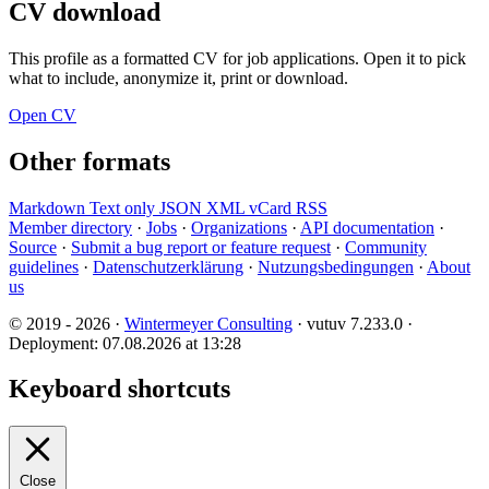
CV download
This profile as a formatted CV for job applications. Open it to pick
what to include, anonymize it, print or download.
Open CV
Other formats
Markdown
Text only
JSON
XML
vCard
RSS
Member directory
·
Jobs
·
Organizations
·
API documentation
·
Source
·
Submit a bug report or feature request
·
Community
guidelines
·
Datenschutzerklärung
·
Nutzungsbedingungen
·
About
us
© 2019 - 2026 ·
Wintermeyer Consulting
· vutuv 7.233.0
·
Deployment: 07.08.2026 at 13:28
Keyboard shortcuts
Close