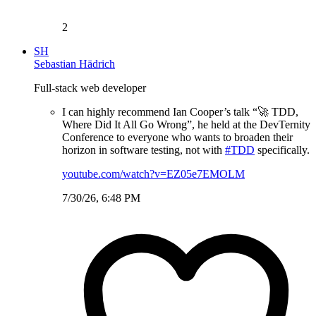
2
SH
Sebastian Hädrich
Full-stack web developer
I can highly recommend Ian Cooper’s talk “🚀 TDD,
Where Did It All Go Wrong”, he held at the DevTernity
Conference to everyone who wants to broaden their
horizon in software testing, not with
#TDD
specifically.
youtube.com/watch?v=EZ05e7EMOLM
7/30/26, 6:48 PM