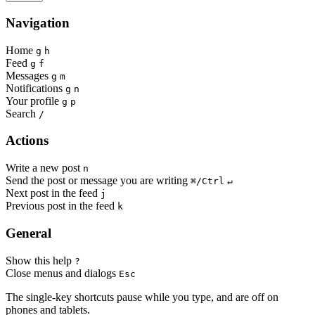
Navigation
Home
g
h
Feed
g
f
Messages
g
m
Notifications
g
n
Your profile
g
p
Search
/
Actions
Write a new post
n
Send the post or message you are writing
⌘/Ctrl
↵
Next post in the feed
j
Previous post in the feed
k
General
Show this help
?
Close menus and dialogs
Esc
The single-key shortcuts pause while you type, and are off on
phones and tablets.