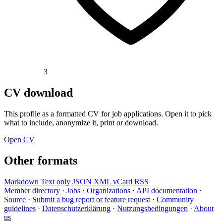
3
CV download
This profile as a formatted CV for job applications. Open it to pick
what to include, anonymize it, print or download.
Open CV
Other formats
Markdown
Text only
JSON
XML
vCard
RSS
Member directory
·
Jobs
·
Organizations
·
API documentation
·
Source
·
Submit a bug report or feature request
·
Community
guidelines
·
Datenschutzerklärung
·
Nutzungsbedingungen
·
About
us