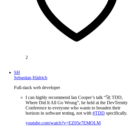
2
SH
Sebastian Hädrich
Full-stack web developer
I can highly recommend Ian Cooper’s talk “🚀 TDD,
Where Did It All Go Wrong”, he held at the DevTernity
Conference to everyone who wants to broaden their
horizon in software testing, not with
#TDD
specifically.
youtube.com/watch?v=EZ05e7EMOLM