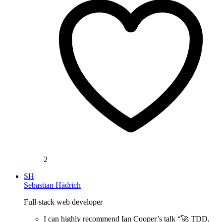
2
SH
Sebastian Hädrich
Full-stack web developer
I can highly recommend Ian Cooper’s talk “🚀 TDD,