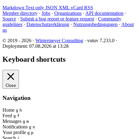
Markdown
Text only
JSON
XML
vCard
RSS
Member directory
·
Jobs
·
Organizations
·
API documentation
·
Source
·
Submit a bug report or feature request
·
Community
guidelines
·
Datenschutzerklärung
·
Nutzungsbedingungen
·
About
us
© 2019 - 2026 ·
Wintermeyer Consulting
· vutuv 7.233.0
·
Deployment: 07.08.2026 at 13:28
Keyboard shortcuts
Close
Navigation
Home
g
h
Feed
g
f
Messages
g
m
Notifications
g
n
Your profile
g
p
Search
/