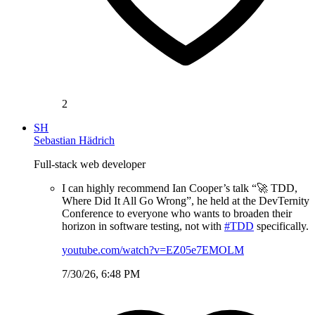
2
SH
Sebastian Hädrich
Full-stack web developer
I can highly recommend Ian Cooper’s talk “🚀 TDD,
Where Did It All Go Wrong”, he held at the DevTernity
Conference to everyone who wants to broaden their
horizon in software testing, not with
#TDD
specifically.
youtube.com/watch?v=EZ05e7EMOLM
7/30/26, 6:48 PM