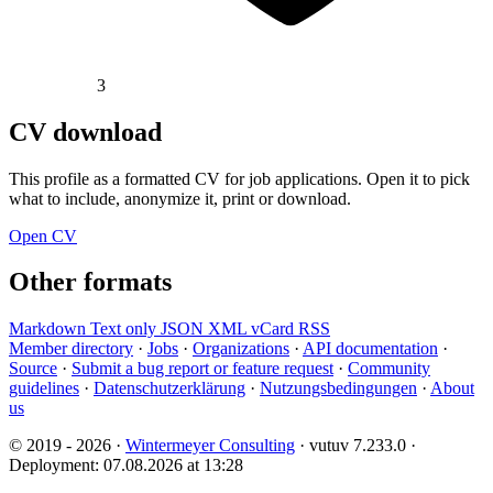
3
CV download
This profile as a formatted CV for job applications. Open it to pick
what to include, anonymize it, print or download.
Open CV
Other formats
Markdown
Text only
JSON
XML
vCard
RSS
Member directory
·
Jobs
·
Organizations
·
API documentation
·
Source
·
Submit a bug report or feature request
·
Community
guidelines
·
Datenschutzerklärung
·
Nutzungsbedingungen
·
About
us
© 2019 - 2026 ·
Wintermeyer Consulting
· vutuv 7.233.0
·
Deployment: 07.08.2026 at 13:28