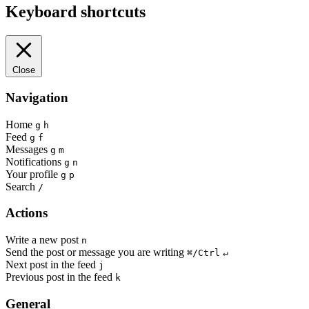
Keyboard shortcuts
Close
Navigation
Home
g
h
Feed
g
f
Messages
g
m
Notifications
g
n
Your profile
g
p
Search
/
Actions
Write a new post
n
Send the post or message you are writing
⌘/Ctrl
↵
Next post in the feed
j
Previous post in the feed
k
General