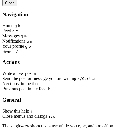
Close
Navigation
Home
g
h
Feed
g
f
Messages
g
m
Notifications
g
n
Your profile
g
p
Search
/
Actions
Write a new post
n
Send the post or message you are writing
⌘/Ctrl
↵
Next post in the feed
j
Previous post in the feed
k
General
Show this help
?
Close menus and dialogs
Esc
The single-key shortcuts pause while you type, and are off on