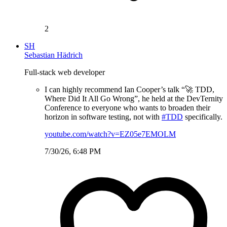
2
SH
Sebastian Hädrich
Full-stack web developer
I can highly recommend Ian Cooper’s talk “🚀 TDD,
Where Did It All Go Wrong”, he held at the DevTernity
Conference to everyone who wants to broaden their
horizon in software testing, not with
#TDD
specifically.
youtube.com/watch?v=EZ05e7EMOLM
7/30/26, 6:48 PM