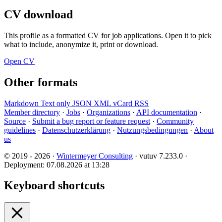
CV download
This profile as a formatted CV for job applications. Open it to pick
what to include, anonymize it, print or download.
Open CV
Other formats
Markdown
Text only
JSON
XML
vCard
RSS
Member directory
·
Jobs
·
Organizations
·
API documentation
·
Source
·
Submit a bug report or feature request
·
Community
guidelines
·
Datenschutzerklärung
·
Nutzungsbedingungen
·
About
us
© 2019 - 2026 ·
Wintermeyer Consulting
· vutuv 7.233.0
·
Deployment: 07.08.2026 at 13:28
Keyboard shortcuts