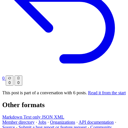
0
0
0
This post is part of a conversation with 6 posts.
Read it from the start
Other formats
Markdown
Text only
JSON
XML
Member directory
·
Jobs
·
Organizations
·
API documentation
·
Source
·
Submit a bug report or feature request
·
Community