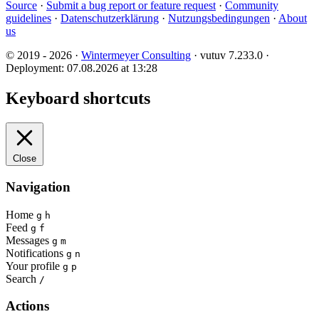
Source
·
Submit a bug report or feature request
·
Community
guidelines
·
Datenschutzerklärung
·
Nutzungsbedingungen
·
About
us
© 2019 - 2026 ·
Wintermeyer Consulting
· vutuv 7.233.0
·
Deployment: 07.08.2026 at 13:28
Keyboard shortcuts
Close
Navigation
Home
g
h
Feed
g
f
Messages
g
m
Notifications
g
n
Your profile
g
p
Search
/
Actions