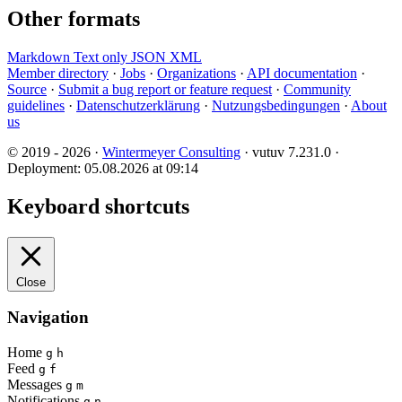
Other formats
Markdown
Text only
JSON
XML
Member directory
·
Jobs
·
Organizations
·
API documentation
·
Source
·
Submit a bug report or feature request
·
Community
guidelines
·
Datenschutzerklärung
·
Nutzungsbedingungen
·
About
us
© 2019 - 2026 ·
Wintermeyer Consulting
· vutuv 7.231.0
·
Deployment: 05.08.2026 at 09:14
Keyboard shortcuts
Close
Navigation
Home
g
h
Feed
g
f
Messages
g
m
Notifications
g
n