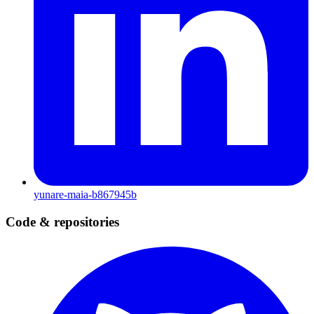
yunare-maia-b867945b
Code & repositories