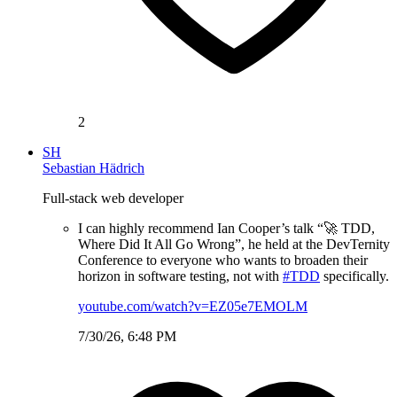
2
SH
Sebastian Hädrich
Full-stack web developer
I can highly recommend Ian Cooper’s talk “🚀 TDD,
Where Did It All Go Wrong”, he held at the DevTernity
Conference to everyone who wants to broaden their
horizon in software testing, not with
#TDD
specifically.
youtube.com/watch?v=EZ05e7EMOLM
7/30/26, 6:48 PM