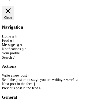
Close
Navigation
Home
g
h
Feed
g
f
Messages
g
m
Notifications
g
n
Your profile
g
p
Search
/
Actions
Write a new post
n
Send the post or message you are writing
⌘/Ctrl
↵
Next post in the feed
j
Previous post in the feed
k
General