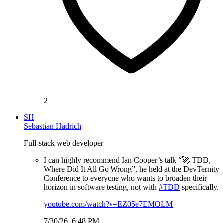
2
SH
Sebastian Hädrich
Full-stack web developer
I can highly recommend Ian Cooper’s talk “🚀 TDD,
Where Did It All Go Wrong”, he held at the DevTernity
Conference to everyone who wants to broaden their
horizon in software testing, not with
#TDD
specifically.
youtube.com/watch?v=EZ05e7EMOLM
7/30/26, 6:48 PM