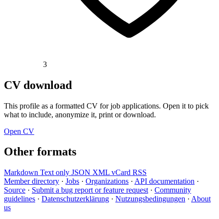
3
CV download
This profile as a formatted CV for job applications. Open it to pick
what to include, anonymize it, print or download.
Open CV
Other formats
Markdown
Text only
JSON
XML
vCard
RSS
Member directory
·
Jobs
·
Organizations
·
API documentation
·
Source
·
Submit a bug report or feature request
·
Community
guidelines
·
Datenschutzerklärung
·
Nutzungsbedingungen
·
About
us