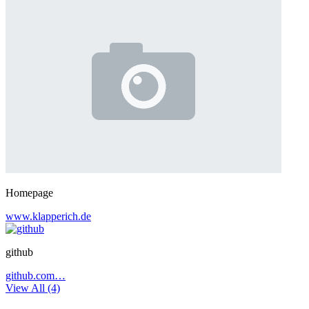
Homepage
www.klapperich.de
github
github.com…
View All (4)