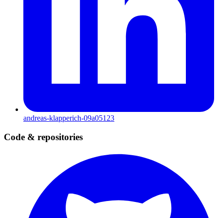
andreas-klapperich-09a05123
Code & repositories