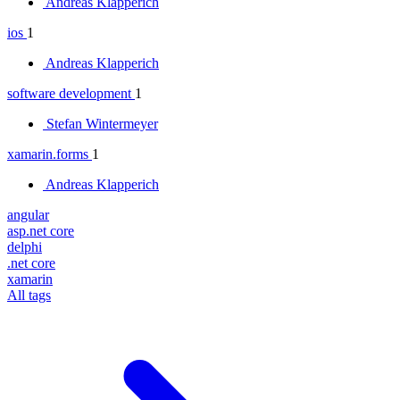
Andreas Klapperich
ios
1
Andreas Klapperich
software development
1
Stefan Wintermeyer
xamarin.forms
1
Andreas Klapperich
angular
asp.net core
delphi
.net core
xamarin
All tags