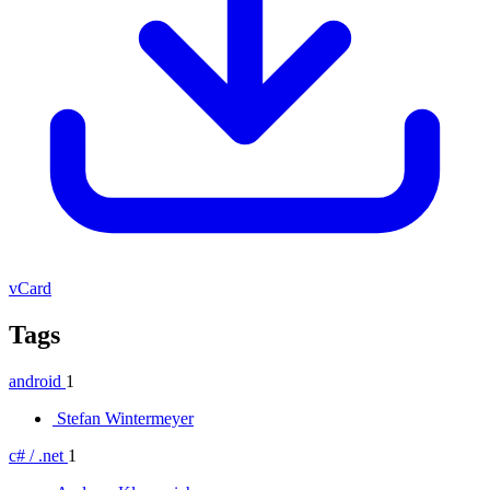
vCard
Tags
android
1
Stefan Wintermeyer
c# / .net
1