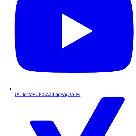
UC3ocMvUPrSZ2IFqqWg7sS8w