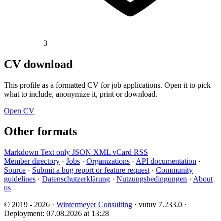
3
CV download
This profile as a formatted CV for job applications. Open it to pick
what to include, anonymize it, print or download.
Open CV
Other formats
Markdown
Text only
JSON
XML
vCard
RSS
Member directory
·
Jobs
·
Organizations
·
API documentation
·
Source
·
Submit a bug report or feature request
·
Community
guidelines
·
Datenschutzerklärung
·
Nutzungsbedingungen
·
About
us
© 2019 - 2026 ·
Wintermeyer Consulting
· vutuv 7.233.0
·
Deployment: 07.08.2026 at 13:28