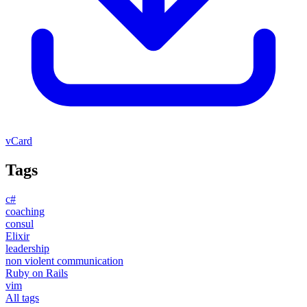
vCard
Tags
c#
coaching
consul
Elixir
leadership
non violent communication
Ruby on Rails
vim
All tags