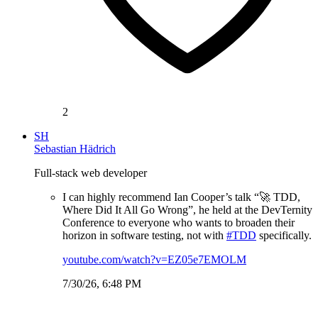
2
SH
Sebastian Hädrich
Full-stack web developer
I can highly recommend Ian Cooper’s talk “🚀 TDD,
Where Did It All Go Wrong”, he held at the DevTernity
Conference to everyone who wants to broaden their
horizon in software testing, not with
#TDD
specifically.
youtube.com/watch?v=EZ05e7EMOLM
7/30/26, 6:48 PM