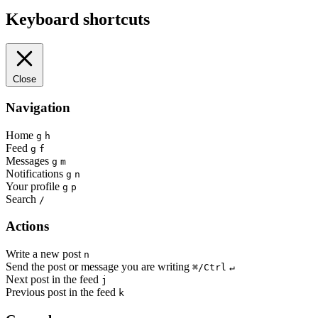
Keyboard shortcuts
Close
Navigation
Home
g
h
Feed
g
f
Messages
g
m
Notifications
g
n
Your profile
g
p
Search
/
Actions
Write a new post
n
Send the post or message you are writing
⌘/Ctrl
↵
Next post in the feed
j
Previous post in the feed
k