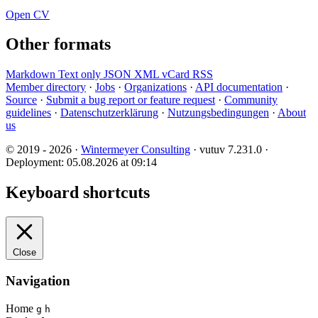
Open CV
Other formats
Markdown
Text only
JSON
XML
vCard
RSS
Member directory
·
Jobs
·
Organizations
·
API documentation
·
Source
·
Submit a bug report or feature request
·
Community
guidelines
·
Datenschutzerklärung
·
Nutzungsbedingungen
·
About
us
© 2019 - 2026 ·
Wintermeyer Consulting
· vutuv 7.231.0
·
Deployment: 05.08.2026 at 09:14
Keyboard shortcuts
Close
Navigation
Home
g
h