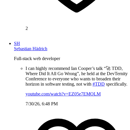
2
SH
Sebastian Hädrich
Full-stack web developer
I can highly recommend Ian Cooper’s talk “🚀 TDD,
Where Did It All Go Wrong”, he held at the DevTernity
Conference to everyone who wants to broaden their
horizon in software testing, not with
#TDD
specifically.
youtube.com/watch?v=EZ05e7EMOLM
7/30/26, 6:48 PM