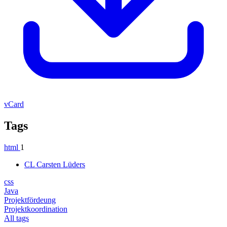
vCard
Tags
html
1
CL
Carsten Lüders
css
Java
Projektfördeung
Projektkoordination
All tags