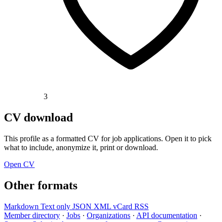
3
CV download
This profile as a formatted CV for job applications. Open it to pick
what to include, anonymize it, print or download.
Open CV
Other formats
Markdown
Text only
JSON
XML
vCard
RSS
Member directory
·
Jobs
·
Organizations
·
API documentation
·