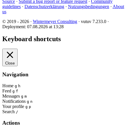
Source
·
Submit a bug report or feature request
·
Community
guidelines
·
Datenschutzerklärung
·
Nutzungsbedingungen
·
About
us
© 2019 - 2026 ·
Wintermeyer Consulting
· vutuv 7.233.0
·
Deployment: 07.08.2026 at 13:28
Keyboard shortcuts
Close
Navigation
Home
g
h
Feed
g
f
Messages
g
m
Notifications
g
n
Your profile
g
p
Search
/
Actions