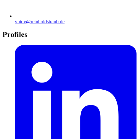
vutuv@reinholdstraub.de
Profiles