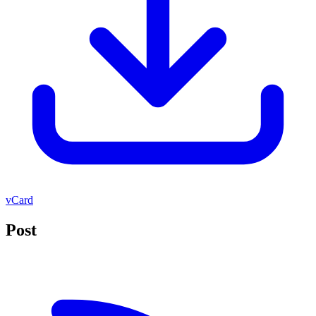
vCard
Post