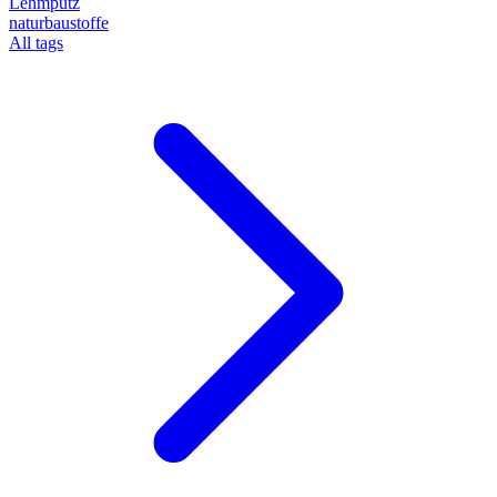
Lehmputz
naturbaustoffe
All tags