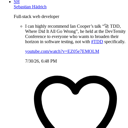
SH
Sebastian Hädrich
Full-stack web developer
I can highly recommend Ian Cooper’s talk “🚀 TDD,
Where Did It All Go Wrong”, he held at the DevTernity
Conference to everyone who wants to broaden their
horizon in software testing, not with
#TDD
specifically.
youtube.com/watch?v=EZ05e7EMOLM
7/30/26, 6:48 PM