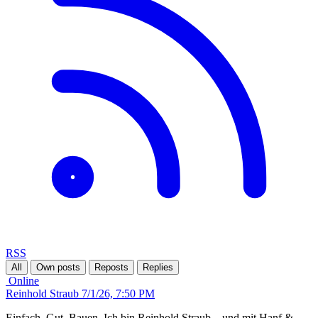
RSS
All
Own posts
Reposts
Replies
Online
Reinhold Straub
7/1/26, 7:50 PM
Einfach. Gut. Bauen. Ich bin Reinhold Straub – und mit Hanf &