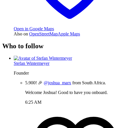
Open in Google Maps
Also on
OpenStreetMap
Apple Maps
Who to follow
Stefan Wintermeyer
Founder
5.900! 🎉
@joshua_marx
from South Africa.
Welcome Joshua! Good to have you onboard.
6:25 AM