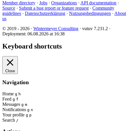
Member directory
·
Jobs
·
Organizations
·
API documentation
·
Source
·
Submit a bug report or feature request
·
Community
guidelines
·
Datenschutzerklärung
·
Nutzungsbedingungen
·
About
us
© 2019 - 2026 ·
Wintermeyer Consulting
· vutuv 7.231.2
·
Deployment: 06.08.2026 at 16:38
Keyboard shortcuts
Close
Navigation
Home
g
h
Feed
g
f
Messages
g
m
Notifications
g
n
Your profile
g
p
Search
/