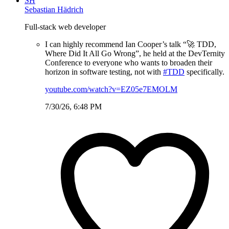
SH
Sebastian Hädrich
Full-stack web developer
I can highly recommend Ian Cooper’s talk “🚀 TDD,
Where Did It All Go Wrong”, he held at the DevTernity
Conference to everyone who wants to broaden their
horizon in software testing, not with
#TDD
specifically.
youtube.com/watch?v=EZ05e7EMOLM
7/30/26, 6:48 PM