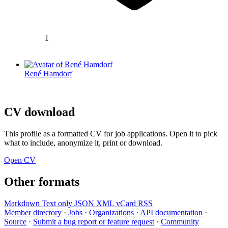
1
René Hamdorf
CV download
This profile as a formatted CV for job applications. Open it to pick
what to include, anonymize it, print or download.
Open CV
Other formats
Markdown
Text only
JSON
XML
vCard
RSS
Member directory
·
Jobs
·
Organizations
·
API documentation
·
Source
·
Submit a bug report or feature request
·
Community