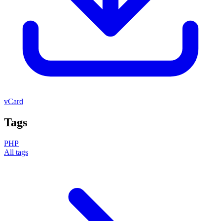
vCard
Tags
PHP
All tags