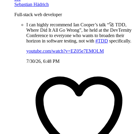
Sebastian Hädrich
Full-stack web developer
I can highly recommend Ian Cooper’s talk “🚀 TDD,
Where Did It All Go Wrong”, he held at the DevTernity
Conference to everyone who wants to broaden their
horizon in software testing, not with
#TDD
specifically.
youtube.com/watch?v=EZ05e7EMOLM
7/30/26, 6:48 PM