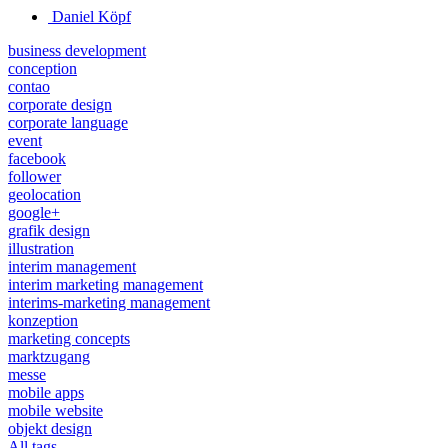
Daniel Köpf
business development
conception
contao
corporate design
corporate language
event
facebook
follower
geolocation
google+
grafik design
illustration
interim management
interim marketing management
interims-marketing management
konzeption
marketing concepts
marktzugang
messe
mobile apps
mobile website
objekt design
All tags