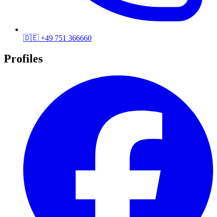
🇩🇪
+49 751 366660
Profiles