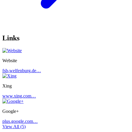
Links
Website
fsb-welfenburg.de…
Xing
www.xing.com…
Google+
plus.google.com…
View All (5)