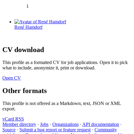
1
René Hamdorf
CV download
This profile as a formatted CV for job applications. Open it to pick
what to include, anonymize it, print or download.
Open CV
Other formats
This profile is not offered as a Markdown, text, JSON or XML
export.
vCard
RSS
Member directory
·
Jobs
·
Organizations
·
API documentation
·
Source
·
Submit a bug report or feature request
·
Community