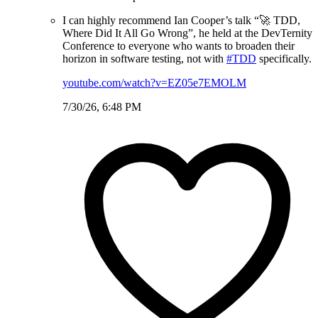
I can highly recommend Ian Cooper’s talk “🚀 TDD,
Where Did It All Go Wrong”, he held at the DevTernity
Conference to everyone who wants to broaden their
horizon in software testing, not with
#TDD
specifically.
youtube.com/watch?v=EZ05e7EMOLM
7/30/26, 6:48 PM