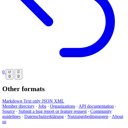
0
0
0
Other formats
Markdown
Text only
JSON
XML
Member directory
·
Jobs
·
Organizations
·
API documentation
·
Source
·
Submit a bug report or feature request
·
Community
guidelines
·
Datenschutzerklärung
·
Nutzungsbedingungen
·
About
us