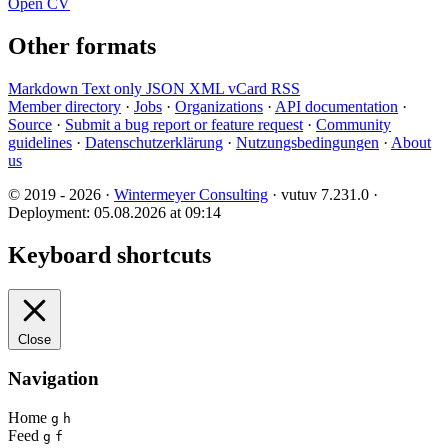
Open CV
Other formats
Markdown
Text only
JSON
XML
vCard
RSS
Member directory
·
Jobs
·
Organizations
·
API documentation
·
Source
·
Submit a bug report or feature request
·
Community
guidelines
·
Datenschutzerklärung
·
Nutzungsbedingungen
·
About
us
© 2019 - 2026 ·
Wintermeyer Consulting
· vutuv 7.231.0
·
Deployment: 05.08.2026 at 09:14
Keyboard shortcuts
Close
Navigation
Home
g
h
Feed
g
f