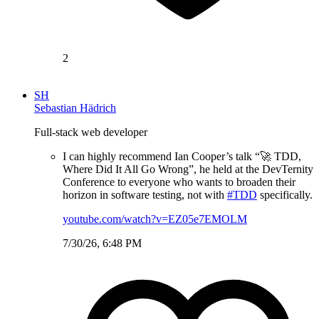
2
SH
Sebastian Hädrich
Full-stack web developer
I can highly recommend Ian Cooper’s talk “🚀 TDD,
Where Did It All Go Wrong”, he held at the DevTernity
Conference to everyone who wants to broaden their
horizon in software testing, not with
#TDD
specifically.
youtube.com/watch?v=EZ05e7EMOLM
7/30/26, 6:48 PM