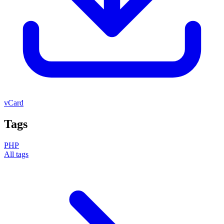
vCard
Tags
PHP
All tags