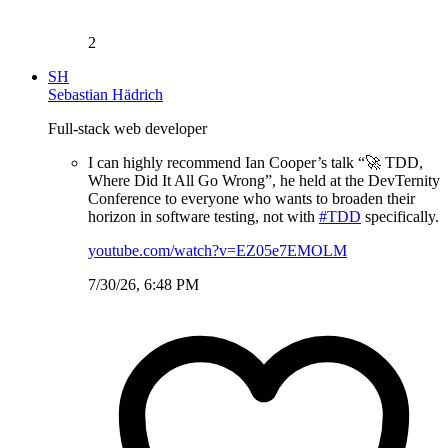
2
SH
Sebastian Hädrich
Full-stack web developer
I can highly recommend Ian Cooper’s talk “🚀 TDD,
Where Did It All Go Wrong”, he held at the DevTernity
Conference to everyone who wants to broaden their
horizon in software testing, not with
#TDD
specifically.
youtube.com/watch?v=EZ05e7EMOLM
7/30/26, 6:48 PM