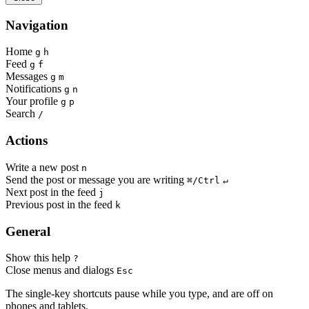
Navigation
Home
g
h
Feed
g
f
Messages
g
m
Notifications
g
n
Your profile
g
p
Search
/
Actions
Write a new post
n
Send the post or message you are writing
⌘/Ctrl
↵
Next post in the feed
j
Previous post in the feed
k
General
Show this help
?
Close menus and dialogs
Esc
The single-key shortcuts pause while you type, and are off on
phones and tablets.