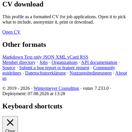
CV download
This profile as a formatted CV for job applications. Open it to pick
what to include, anonymize it, print or download.
Open CV
Other formats
Markdown
Text only
JSON
XML
vCard
RSS
Member directory
·
Jobs
·
Organizations
·
API documentation
·
Source
·
Submit a bug report or feature request
·
Community
guidelines
·
Datenschutzerklärung
·
Nutzungsbedingungen
·
About
us
© 2019 - 2026 ·
Wintermeyer Consulting
· vutuv 7.233.0
·
Deployment: 07.08.2026 at 13:28
Keyboard shortcuts
Close