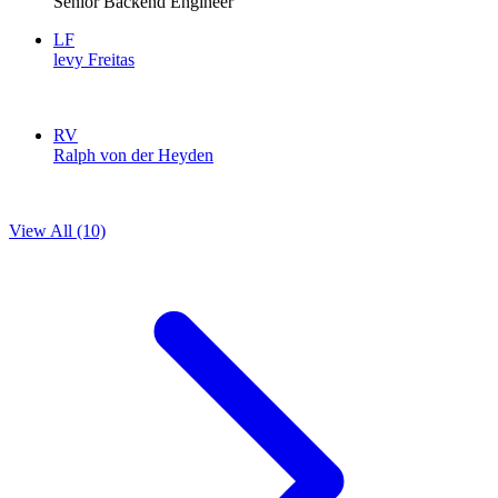
Senior Backend Engineer
LF
levy Freitas
RV
Ralph von der Heyden
View All (10)