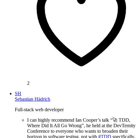
2
SH
Sebastian Hädrich
Full-stack web developer
I can highly recommend Ian Cooper’s talk “🚀 TDD,
Where Did It All Go Wrong”, he held at the DevTernity
Conference to everyone who wants to broaden their
horizon in software testing, not with
#TDD
specifically.