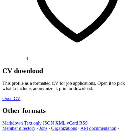
3
CV download
This profile as a formatted CV for job applications. Open it to pick
what to include, anonymize it, print or download.
Open CV
Other formats
Markdown
Text only
JSON
XML
vCard
RSS
Member directory
·
Jobs
·
Organizations
·
API documentation
·