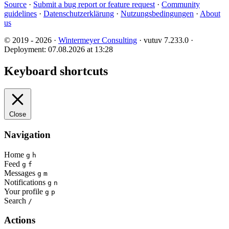
Source
·
Submit a bug report or feature request
·
Community
guidelines
·
Datenschutzerklärung
·
Nutzungsbedingungen
·
About
us
© 2019 - 2026 ·
Wintermeyer Consulting
· vutuv 7.233.0
·
Deployment: 07.08.2026 at 13:28
Keyboard shortcuts
Close
Navigation
Home
g
h
Feed
g
f
Messages
g
m
Notifications
g
n
Your profile
g
p
Search
/
Actions