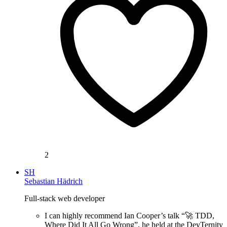
2
SH
Sebastian Hädrich
Full-stack web developer
I can highly recommend Ian Cooper’s talk “🚀 TDD,
Where Did It All Go Wrong”, he held at the DevTernity