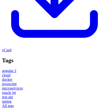
vCard
Tags
angular 2
cloud
docker
javascript
microservices
oracle jet
rest api
spring
All tags