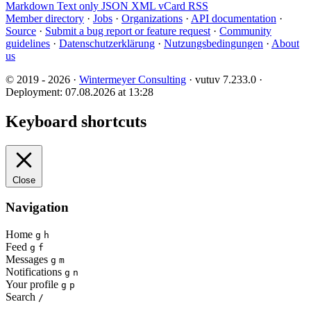
Markdown
Text only
JSON
XML
vCard
RSS
Member directory
·
Jobs
·
Organizations
·
API documentation
·
Source
·
Submit a bug report or feature request
·
Community
guidelines
·
Datenschutzerklärung
·
Nutzungsbedingungen
·
About
us
© 2019 - 2026 ·
Wintermeyer Consulting
· vutuv 7.233.0
·
Deployment: 07.08.2026 at 13:28
Keyboard shortcuts
Close
Navigation
Home
g
h
Feed
g
f
Messages
g
m
Notifications
g
n
Your profile
g
p
Search
/