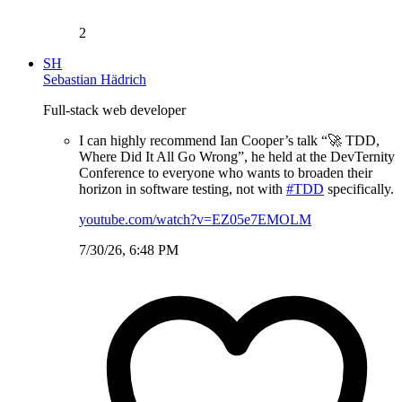
2
SH
Sebastian Hädrich
Full-stack web developer
I can highly recommend Ian Cooper’s talk “🚀 TDD,
Where Did It All Go Wrong”, he held at the DevTernity
Conference to everyone who wants to broaden their
horizon in software testing, not with
#TDD
specifically.
youtube.com/watch?v=EZ05e7EMOLM
7/30/26, 6:48 PM