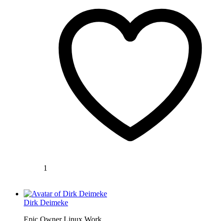
1
Dirk Deimeke
Epic Owner Linux Work...