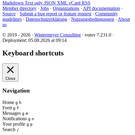
Markdown
Text only
JSON
XML
vCard
RSS
Member directory
·
Jobs
·
Organizations
·
API documentation
·
Source
·
Submit a bug report or feature request
·
Community
guidelines
·
Datenschutzerklärung
·
Nutzungsbedingungen
·
About
us
© 2019 - 2026 ·
Wintermeyer Consulting
· vutuv 7.231.0
·
Deployment: 05.08.2026 at 09:14
Keyboard shortcuts
Close
Navigation
Home
g
h
Feed
g
f
Messages
g
m
Notifications
g
n
Your profile
g
p
Search
/