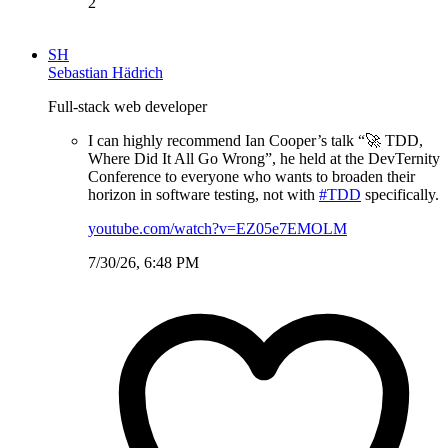
2
SH
Sebastian Hädrich
Full-stack web developer
I can highly recommend Ian Cooper’s talk “🚀 TDD,
Where Did It All Go Wrong”, he held at the DevTernity
Conference to everyone who wants to broaden their
horizon in software testing, not with
#TDD
specifically.
youtube.com/watch?v=EZ05e7EMOLM
7/30/26, 6:48 PM