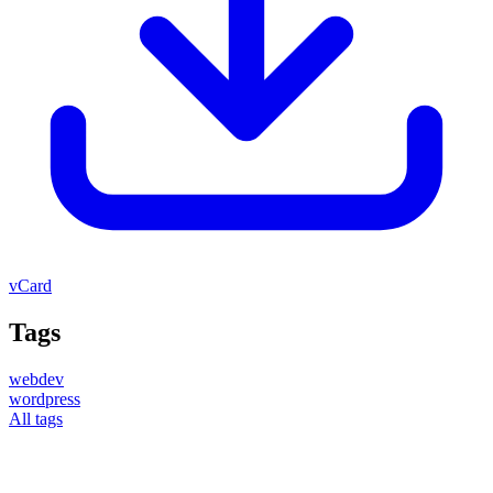
vCard
Tags
webdev
wordpress
All tags