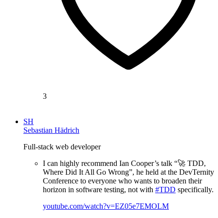
3
SH
Sebastian Hädrich
Full-stack web developer
I can highly recommend Ian Cooper’s talk “🚀 TDD,
Where Did It All Go Wrong”, he held at the DevTernity
Conference to everyone who wants to broaden their
horizon in software testing, not with
#TDD
specifically.
youtube.com/watch?v=EZ05e7EMOLM