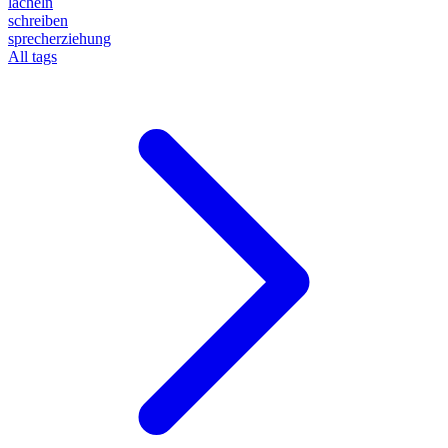
lächeln
schreiben
sprecherziehung
All tags