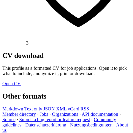
3
CV download
This profile as a formatted CV for job applications. Open it to pick
what to include, anonymize it, print or download.
Open CV
Other formats
Markdown
Text only
JSON
XML
vCard
RSS
Member directory
·
Jobs
·
Organizations
·
API documentation
·
Source
·
Submit a bug report or feature request
·
Community
guidelines
·
Datenschutzerklärung
·
Nutzungsbedingungen
·
About
us