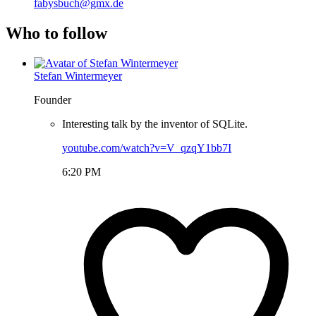
fabysbuch@gmx.de
Who to follow
Stefan Wintermeyer
Founder
Interesting talk by the inventor of SQLite.
youtube.com/watch?v=V_qzqY1bb7I
6:20 PM