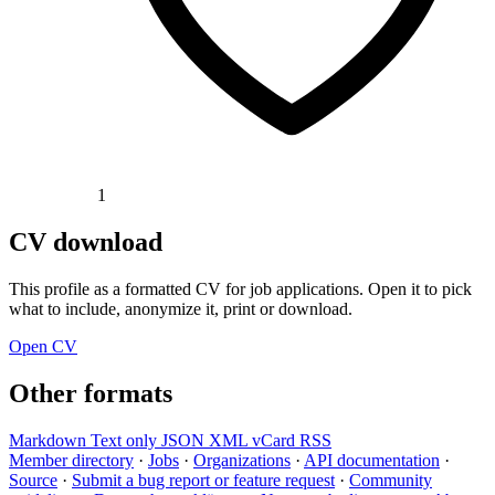
1
CV download
This profile as a formatted CV for job applications. Open it to pick
what to include, anonymize it, print or download.
Open CV
Other formats
Markdown
Text only
JSON
XML
vCard
RSS
Member directory
·
Jobs
·
Organizations
·
API documentation
·
Source
·
Submit a bug report or feature request
·
Community