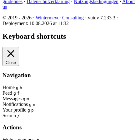
guidelines
·
Datenschutzerklärung
·
Nutzungsbedingungen
·
About
us
© 2019 - 2026 ·
Wintermeyer Consulting
· vutuv 7.233.3
·
Deployment: 10.08.2026 at 11:32
Keyboard shortcuts
Close
Navigation
Home
g
h
Feed
g
f
Messages
g
m
Notifications
g
n
Your profile
g
p
Search
/
Actions
Write a new post
n