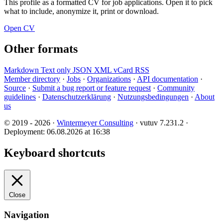
This profile as a formatted CV for job applications. Open it to pick
what to include, anonymize it, print or download.
Open CV
Other formats
Markdown
Text only
JSON
XML
vCard
RSS
Member directory
·
Jobs
·
Organizations
·
API documentation
·
Source
·
Submit a bug report or feature request
·
Community
guidelines
·
Datenschutzerklärung
·
Nutzungsbedingungen
·
About
us
© 2019 - 2026 ·
Wintermeyer Consulting
· vutuv 7.231.2
·
Deployment: 06.08.2026 at 16:38
Keyboard shortcuts
Close
Navigation