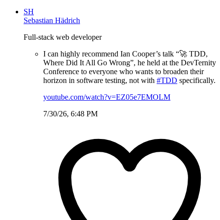
SH
Sebastian Hädrich
Full-stack web developer
I can highly recommend Ian Cooper’s talk “🚀 TDD,
Where Did It All Go Wrong”, he held at the DevTernity
Conference to everyone who wants to broaden their
horizon in software testing, not with
#TDD
specifically.
youtube.com/watch?v=EZ05e7EMOLM
7/30/26, 6:48 PM