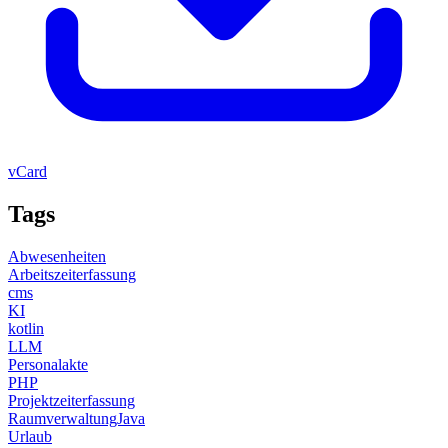
vCard
Tags
Abwesenheiten
Arbeitszeiterfassung
cms
KI
kotlin
LLM
Personalakte
PHP
Projektzeiterfassung
RaumverwaltungJava
Urlaub