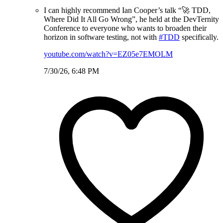
I can highly recommend Ian Cooper’s talk “🚀 TDD,
Where Did It All Go Wrong”, he held at the DevTernity
Conference to everyone who wants to broaden their
horizon in software testing, not with
#TDD
specifically.
youtube.com/watch?v=EZ05e7EMOLM
7/30/26, 6:48 PM