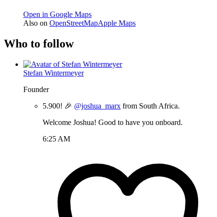
Open in Google Maps
Also on
OpenStreetMap
Apple Maps
Who to follow
Stefan Wintermeyer
Founder
5.900! 🎉
@joshua_marx
from South Africa.
Welcome Joshua! Good to have you onboard.
6:25 AM