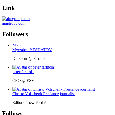
Link
aimgroup.com
Followers
MY
Myrzabek YESHATOV
Directeur @ Finance
peter farinola
CEO @ FSV
Christo Volschenk Freelance journalist
Editor of newsfeed fo...
Follows