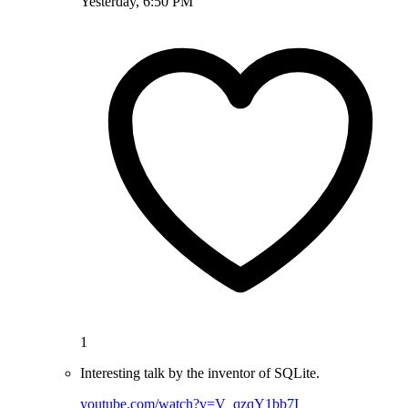
Yesterday, 6:50 PM
1
Interesting talk by the inventor of SQLite.
youtube.com/watch?v=V_qzqY1bb7I