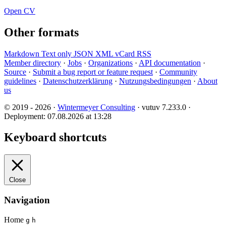
Open CV
Other formats
Markdown
Text only
JSON
XML
vCard
RSS
Member directory
·
Jobs
·
Organizations
·
API documentation
·
Source
·
Submit a bug report or feature request
·
Community
guidelines
·
Datenschutzerklärung
·
Nutzungsbedingungen
·
About
us
© 2019 - 2026 ·
Wintermeyer Consulting
· vutuv 7.233.0
·
Deployment: 07.08.2026 at 13:28
Keyboard shortcuts
Close
Navigation
Home
g
h