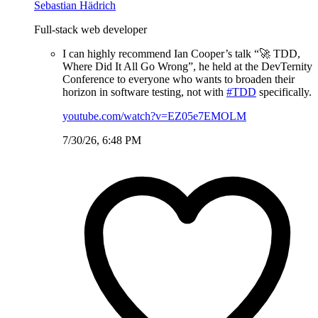
Sebastian Hädrich
Full-stack web developer
I can highly recommend Ian Cooper’s talk “🚀 TDD,
Where Did It All Go Wrong”, he held at the DevTernity
Conference to everyone who wants to broaden their
horizon in software testing, not with
#TDD
specifically.
youtube.com/watch?v=EZ05e7EMOLM
7/30/26, 6:48 PM