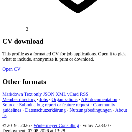
3
CV download
This profile as a formatted CV for job applications. Open it to pick
what to include, anonymize it, print or download.
Open CV
Other formats
Markdown
Text only
JSON
XML
vCard
RSS
Member directory
·
Jobs
·
Organizations
·
API documentation
·
Source
·
Submit a bug report or feature request
·
Community
guidelines
·
Datenschutzerklärung
·
Nutzungsbedingungen
·
About
us
© 2019 - 2026 ·
Wintermeyer Consulting
· vutuv 7.233.0
·
Deployment: 07.08.2026 at 13:28