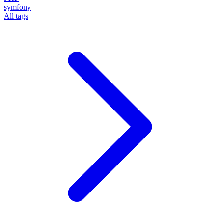
symfony
All tags