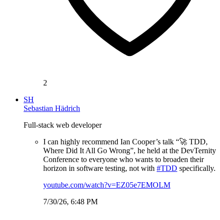
2
SH
Sebastian Hädrich
Full-stack web developer
I can highly recommend Ian Cooper’s talk “🚀 TDD,
Where Did It All Go Wrong”, he held at the DevTernity
Conference to everyone who wants to broaden their
horizon in software testing, not with
#TDD
specifically.
youtube.com/watch?v=EZ05e7EMOLM
7/30/26, 6:48 PM