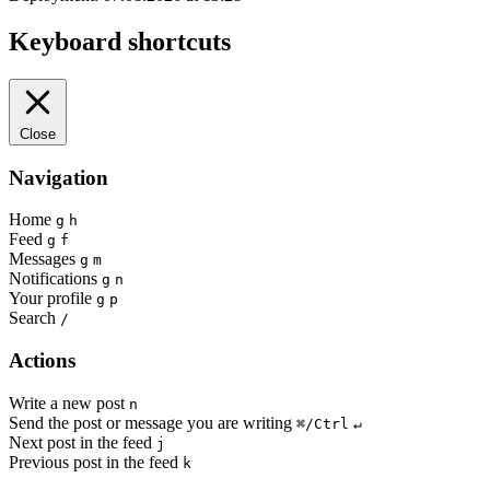
Keyboard shortcuts
Close
Navigation
Home
g
h
Feed
g
f
Messages
g
m
Notifications
g
n
Your profile
g
p
Search
/
Actions
Write a new post
n
Send the post or message you are writing
⌘/Ctrl
↵
Next post in the feed
j
Previous post in the feed
k