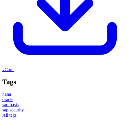
vCard
Tags
hana
oracle
sap basis
sap security
All tags