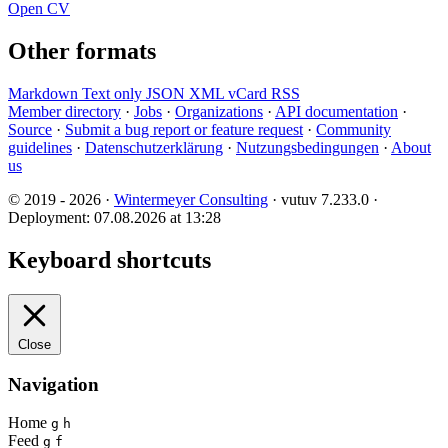
Open CV
Other formats
Markdown
Text only
JSON
XML
vCard
RSS
Member directory
·
Jobs
·
Organizations
·
API documentation
·
Source
·
Submit a bug report or feature request
·
Community
guidelines
·
Datenschutzerklärung
·
Nutzungsbedingungen
·
About
us
© 2019 - 2026 ·
Wintermeyer Consulting
· vutuv 7.233.0
·
Deployment: 07.08.2026 at 13:28
Keyboard shortcuts
Close
Navigation
Home
g
h
Feed
g
f