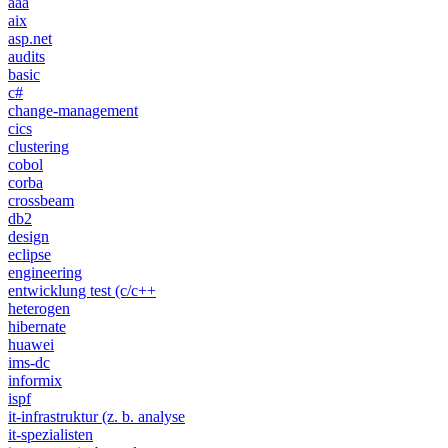
aaa
aix
asp.net
audits
basic
c#
change-management
cics
clustering
cobol
corba
crossbeam
db2
design
eclipse
engineering
entwicklung test (c/c++
heterogen
hibernate
huawei
ims-dc
informix
ispf
it-infrastruktur (z. b. analyse
it-spezialisten