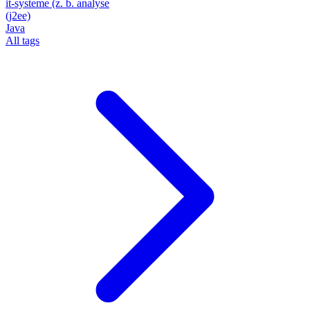
it-systeme (z. b. analyse
(j2ee)
Java
All tags