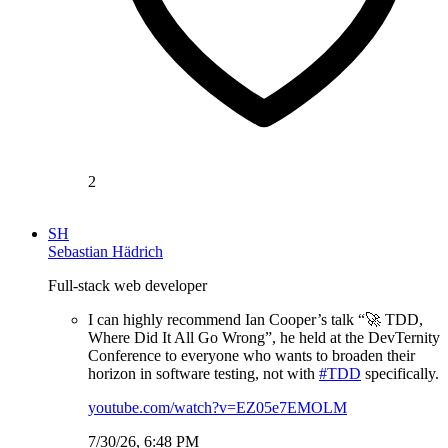
2
SH
Sebastian Hädrich
Full-stack web developer
I can highly recommend Ian Cooper’s talk “🚀 TDD,
Where Did It All Go Wrong”, he held at the DevTernity
Conference to everyone who wants to broaden their
horizon in software testing, not with
#TDD
specifically.
youtube.com/watch?v=EZ05e7EMOLM
7/30/26, 6:48 PM