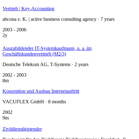
Vertrieb | Key-Accounting
abcona e. K. | active business consulting agency · 7 years
2003 - 2006
2y
Auszubildender IT-Systemkaufmann, u. a. im
Geschäftskundenvertrieb (M2/3)
Deutsche Telekom AG, T-Systems · 2 years
2002 - 2003
8m
Konzeption und Ausbau Internetauftritt
VACUFLEX GmbH · 8 months
2002
9m
Zivildienstleistender