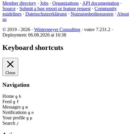
Member directory
·
Jobs
·
Organizations
·
API documentation
·
Source
·
Submit a bug report or feature request
·
Community
guidelines
·
Datenschutzerklärung
·
Nutzungsbedingungen
·
About
us
© 2019 - 2026 ·
Wintermeyer Consulting
· vutuv 7.231.2
·
Deployment: 06.08.2026 at 16:38
Keyboard shortcuts
Close
Navigation
Home
g
h
Feed
g
f
Messages
g
m
Notifications
g
n
Your profile
g
p
Search
/