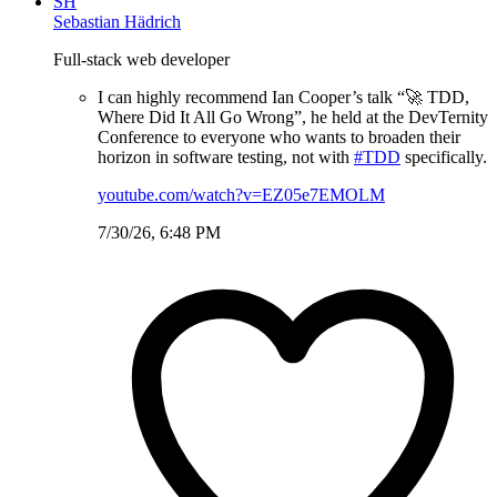
SH
Sebastian Hädrich
Full-stack web developer
I can highly recommend Ian Cooper’s talk “🚀 TDD,
Where Did It All Go Wrong”, he held at the DevTernity
Conference to everyone who wants to broaden their
horizon in software testing, not with
#TDD
specifically.
youtube.com/watch?v=EZ05e7EMOLM
7/30/26, 6:48 PM