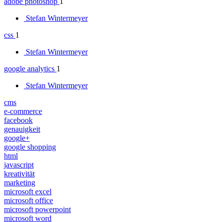
adobe photoshop
1
Stefan Wintermeyer
css
1
Stefan Wintermeyer
google analytics
1
Stefan Wintermeyer
cms
e-commerce
facebook
genauigkeit
google+
google shopping
html
javascript
kreativität
marketing
microsoft excel
microsoft office
microsoft powerpoint
microsoft word