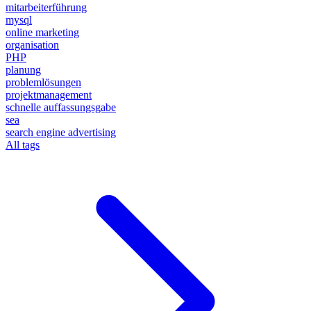
mitarbeiterführung
mysql
online marketing
organisation
PHP
planung
problemlösungen
projektmanagement
schnelle auffassungsgabe
sea
search engine advertising
All tags