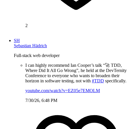
2
SH
Sebastian Hädrich
Full-stack web developer
I can highly recommend Ian Cooper’s talk “🚀 TDD,
Where Did It All Go Wrong”, he held at the DevTernity
Conference to everyone who wants to broaden their
horizon in software testing, not with
#TDD
specifically.
youtube.com/watch?v=EZ05e7EMOLM
7/30/26, 6:48 PM