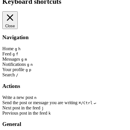
Keyboard shortcuts
Close
Navigation
Home
g
h
Feed
g
f
Messages
g
m
Notifications
g
n
Your profile
g
p
Search
/
Actions
Write a new post
n
Send the post or message you are writing
⌘/Ctrl
↵
Next post in the feed
j
Previous post in the feed
k
General