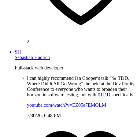
2
SH
Sebastian Hädrich
Full-stack web developer
I can highly recommend Ian Cooper’s talk “🚀 TDD,
Where Did It All Go Wrong”, he held at the DevTernity
Conference to everyone who wants to broaden their
horizon in software testing, not with
#TDD
specifically.
youtube.com/watch?v=EZ05e7EMOLM
7/30/26, 6:48 PM