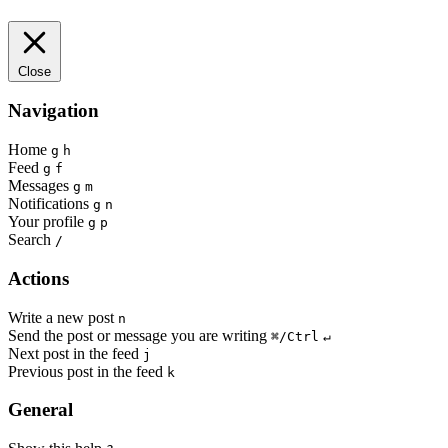
Close
Navigation
Home
g
h
Feed
g
f
Messages
g
m
Notifications
g
n
Your profile
g
p
Search
/
Actions
Write a new post
n
Send the post or message you are writing
⌘/Ctrl
↵
Next post in the feed
j
Previous post in the feed
k
General