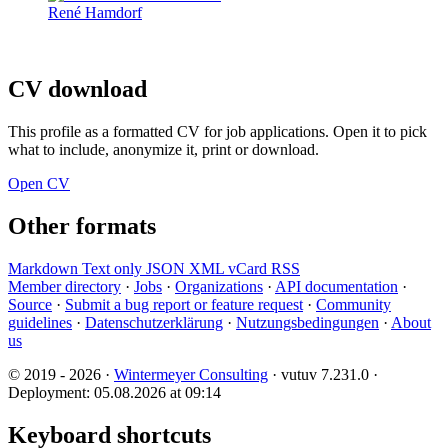
René Hamdorf
CV download
This profile as a formatted CV for job applications. Open it to pick
what to include, anonymize it, print or download.
Open CV
Other formats
Markdown
Text only
JSON
XML
vCard
RSS
Member directory
·
Jobs
·
Organizations
·
API documentation
·
Source
·
Submit a bug report or feature request
·
Community
guidelines
·
Datenschutzerklärung
·
Nutzungsbedingungen
·
About
us
© 2019 - 2026 ·
Wintermeyer Consulting
· vutuv 7.231.0
·
Deployment: 05.08.2026 at 09:14
Keyboard shortcuts