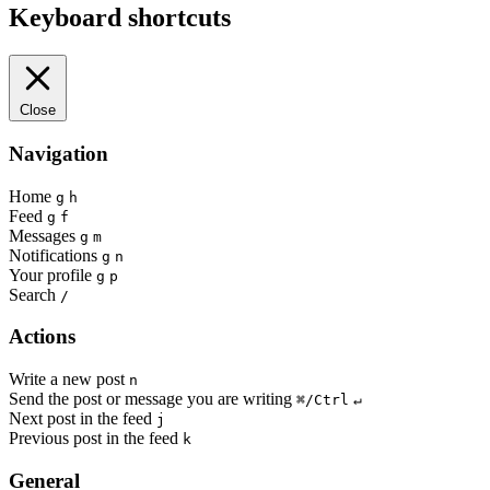
Keyboard shortcuts
Close
Navigation
Home
g
h
Feed
g
f
Messages
g
m
Notifications
g
n
Your profile
g
p
Search
/
Actions
Write a new post
n
Send the post or message you are writing
⌘/Ctrl
↵
Next post in the feed
j
Previous post in the feed
k
General