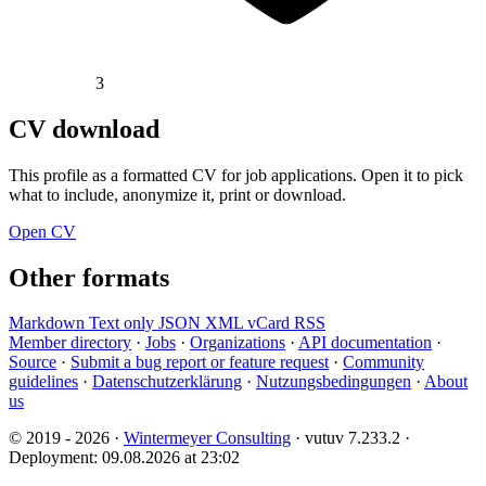
3
CV download
This profile as a formatted CV for job applications. Open it to pick
what to include, anonymize it, print or download.
Open CV
Other formats
Markdown
Text only
JSON
XML
vCard
RSS
Member directory
·
Jobs
·
Organizations
·
API documentation
·
Source
·
Submit a bug report or feature request
·
Community
guidelines
·
Datenschutzerklärung
·
Nutzungsbedingungen
·
About
us
© 2019 - 2026 ·
Wintermeyer Consulting
· vutuv 7.233.2
·
Deployment: 09.08.2026 at 23:02