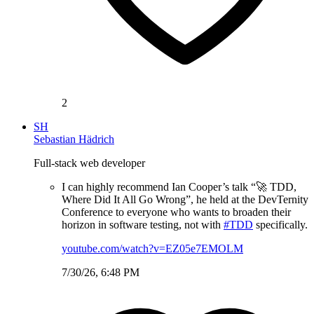
2
SH
Sebastian Hädrich
Full-stack web developer
I can highly recommend Ian Cooper’s talk “🚀 TDD,
Where Did It All Go Wrong”, he held at the DevTernity
Conference to everyone who wants to broaden their
horizon in software testing, not with
#TDD
specifically.
youtube.com/watch?v=EZ05e7EMOLM
7/30/26, 6:48 PM